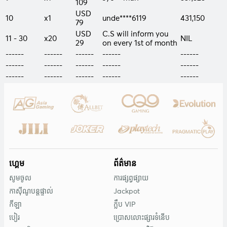
109
USD
10
x1
unde****6119
431,150
79
USD
C.S will inform you
11 - 30
x20
NIL
29
on every 1st of month
------
------
------
------
------
------
------
------
------
------
------
------
------
------
------
ហ្គេម
ព័ត៌មាន
សូមចូល
ការផ្សព្វផ្សាយ
កាស៊ីណូបន្តផ្ទាល់
Jackpot
កីឡា
ក្លឹប VIP
បៀរ
ប្រោសលោះផ្សារទំនើប