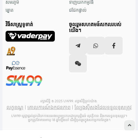
សមរភូមិ
ទាញយកកម្មវិធី
ឆ្នោត
ជជែកផ្ទាល់
វិធីសាស្រ្តទូទាត់
ចូលរួមសហគមន៍សកលរបស់
យើង។
រក្សាសិទ្ធិ © 2025 UW99. រក្សាសិទ្ធិគ្រប់យ៉ាង.
លក្ខខណ្ឌ
|
គោលការណ៍ឯកជនភាព
|
ល្បែងស៊ីសងដែលទទួលខុសត្រូវ
UW99 ប្តេជ្ញាផ្តល់នូវបរិយាកាសលេងហ្គេមប្រកបដោយយុត្តិធម៌ សុវត្ថិភាព និងការទទួលខុសត្រូវ។
អ្នកត្រូវតែមានអាយុ 18 ឆ្នាំឡើងទៅ ដើម្បីចូលរួមក្នុងសកម្មភាពល្បែង។