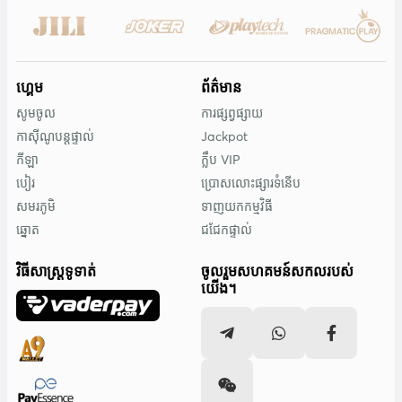
ហ្គេម
ព័ត៌មាន
សូមចូល
ការផ្សព្វផ្សាយ
កាស៊ីណូបន្តផ្ទាល់
Jackpot
កីឡា
ក្លឹប VIP
បៀរ
ប្រោសលោះផ្សារទំនើប
សមរភូមិ
ទាញយកកម្មវិធី
ឆ្នោត
ជជែកផ្ទាល់
វិធីសាស្រ្តទូទាត់
ចូលរួមសហគមន៍សកលរបស់
យើង។