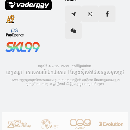
រក្សាសិទ្ធិ © 2025 UW99. រក្សាសិទ្ធិគ្រប់យ៉ាង.
លក្ខខណ្ឌ
|
គោលការណ៍ឯកជនភាព
|
ល្បែងស៊ីសងដែលទទួលខុសត្រូវ
UW99 ប្តេជ្ញាផ្តល់នូវបរិយាកាសលេងហ្គេមប្រកបដោយយុត្តិធម៌ សុវត្ថិភាព និងការទទួលខុសត្រូវ។
អ្នកត្រូវតែមានអាយុ 18 ឆ្នាំឡើងទៅ ដើម្បីចូលរួមក្នុងសកម្មភាពល្បែង។