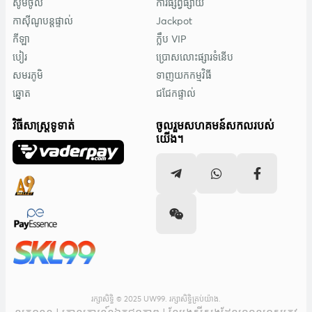
សូមចូល
ការផ្សព្វផ្សាយ
កាស៊ីណូបន្តផ្ទាល់
Jackpot
កីឡា
ក្លឹប VIP
បៀរ
ប្រោសលោះផ្សារទំនើប
សមរភូមិ
ទាញយកកម្មវិធី
ឆ្នោត
ជជែកផ្ទាល់
វិធីសាស្រ្តទូទាត់
ចូលរួមសហគមន៍សកលរបស់
យើង។
រក្សាសិទ្ធិ © 2025 UW99. រក្សាសិទ្ធិគ្រប់យ៉ាង.