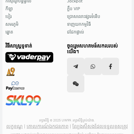
កាស៊ីណូបន្តផ្ទាល់
Jackpot
កីឡា
ក្លឹប VIP
បៀរ
ប្រោសលោះផ្សារទំនើប
សមរភូមិ
ទាញយកកម្មវិធី
ឆ្នោត
ជជែកផ្ទាល់
វិធីសាស្រ្តទូទាត់
ចូលរួមសហគមន៍សកលរបស់
យើង។
រក្សាសិទ្ធិ © 2025 UW99. រក្សាសិទ្ធិគ្រប់យ៉ាង.
លក្ខខណ្ឌ
|
គោលការណ៍ឯកជនភាព
|
ល្បែងស៊ីសងដែលទទួលខុសត្រូវ