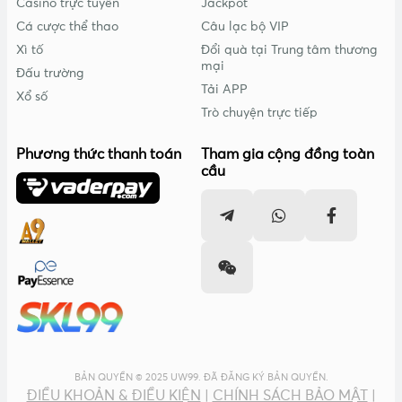
Casino trực tuyến
Jackpot
Cá cược thể thao
Câu lạc bộ VIP
Xì tố
Đổi quà tại Trung tâm thương
mại
Đấu trường
Tải APP
Xổ số
Trò chuyện trực tiếp
Phương thức thanh toán
Tham gia cộng đồng toàn
cầu
BẢN QUYỀN © 2025 UW99. ĐÃ ĐĂNG KÝ BẢN QUYỀN.
ĐIỀU KHOẢN & ĐIỀU KIỆN
|
CHÍNH SÁCH BẢO MẬT
|