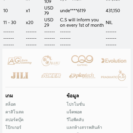
109
USD
10
x1
unde****6119
431,150
79
USD
C.S will inform you
11 - 30
x20
NIL
29
on every 1st of month
------
------
------
------
------
------
------
------
------
------
------
------
------
------
------
เกม
ข้อมูล
สล็อต
โปรโมชั่น
คาสิโนสด
แจ็คพอต
สปอร์ตบุ๊ค
วีไอพีคลับ
โป๊กเกอร์
แลกห้างสรรพสินค้า