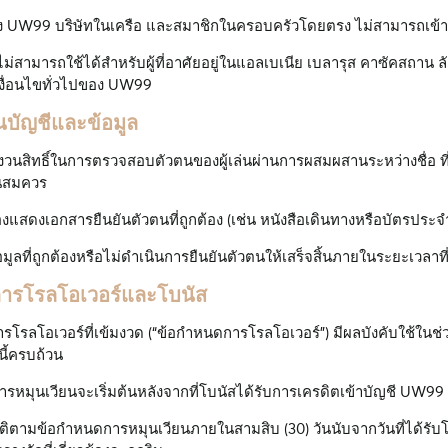
ง UW99 บริษัทในเครือ และสมาชิกในครอบครัวโดยตรง ไม่สามารถเข้าร
้ไม่สามารถใช้ได้สำหรับผู้ที่อาศัยอยู่ในแอลเบเนีย เบลารุส คาซัคสถาน ลั
ื่อนไขทั่วไปของ UW99
ันบัญชีและข้อมูล
นสิทธิ์ในการตรวจสอบตัวตนของผู้เล่นผ่านการผสมผสานระหว่างชื่อ ที่อยู่
ห็นสมควร
ต้องแสดงเอกสารยืนยันตัวตนที่ถูกต้อง (เช่น หนังสือเดินทางหรือบัตรป
อมูลที่ถูกต้องหรือไม่ดำเนินการยืนยันตัวตนให้เสร็จสิ้นภายในระยะเวลาท
ขการโรลโอเวอร์และโบนัส
รโรลโอเวอร์ที่เข้มงวด (“ข้อกำหนดการโรลโอเวอร์”) มีผลบังคับใช้ในช่
ี้ครบถ้วน
รหมุนเวียนจะเริ่มต้นหลังจากที่โบนัสได้รับการเครดิตเข้าบัญชี UW99 ข
บัติตามข้อกำหนดการหมุนเวียนภายในสามสิบ (30) วันนับจากวันที่ได้ร