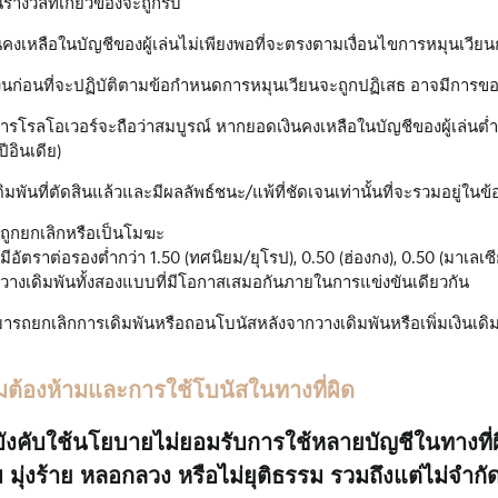
รางวัลที่เกี่ยวข้องจะถูกริบ
คงเหลือในบัญชีของผู้เล่นไม่เพียงพอที่จะตรงตามเงื่อนไขการหมุนเวีย
นก่อนที่จะปฏิบัติตามข้อกำหนดการหมุนเวียนจะถูกปฏิเสธ อาจมีการขอ
รโรลโอเวอร์จะถือว่าสมบูรณ์ หากยอดเงินคงเหลือในบัญชีของผู้เล่นต่ำกว่า
ปีอินเดีย)
ิมพันที่ตัดสินแล้วและมีผลลัพธ์ชนะ/แพ้ที่ชัดเจนเท่านั้นที่จะรวมอยู่ใ
ี่ถูกยกเลิกหรือเป็นโมฆะ
่มีอัตราต่อรองต่ำกว่า 1.50 (ทศนิยม/ยุโรป), 0.50 (ฮ่องกง), 0.50 (มาเลเซีย
ี่วางเดิมพันทั้งสองแบบที่มีโอกาสเสมอกันภายในการแข่งขันเดียวกัน
สามารถยกเลิกการเดิมพันหรือถอนโบนัสหลังจากวางเดิมพันหรือเพิ่มเงิ
มต้องห้ามและการใช้โบนัสในทางที่ผิด
ังคับใช้นโยบายไม่ยอมรับการใช้หลายบัญชีในทางที่ผ
มุ่งร้าย หลอกลวง หรือไม่ยุติธรรม รวมถึงแต่ไม่จำกัด