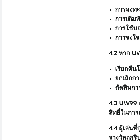
การลงทะ
การเดิมพ
การใช้บอท
การจงใจร
4.2 หาก UW
เรียกคืนโ
ยกเลิกการ
ตัดสินการ
4.3 UW99 
สิทธิ์ในกา
4.4 ผู้เล่
รางวัลถูกริ