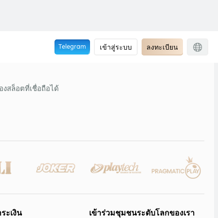
เข้าสู่ระบบ
ลงทะเบียน
Telegram
็อตคาสิโนออนไลน์ UW99
งสล็อตที่เชื่อถือได้
ิงจากการเล่นเกมอย่างแท้จริง
ิงจากคาสิโน ใช้เวลาทำความเข้าใจเกมคาสิโนของเราและเริ่มต้นจาก
ที่สุดในโลก Uw99net casino ใน UW99 เติมเต็มความฝันของคุณด้วย
 UW99
ำระเงิน
เข้าร่วมชุมชนระดับโลกของเรา