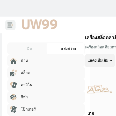
เกมสล็อตออ
เครื่องสล็อตคาส
เครื่องสล็อตคือสถาน
มืด
แสงสว่าง
บ้าน
แต่หากคุณเล่นที่
แสดงเพิ่มเติม
เกมสล็อตออนไลน์ U
สล็อต
จุดเริ่มต้นแห่งชัย
คาสิโน
เริ่มเล่นเกมของคุ
รางวัลมากมายแล
กีฬา
สร้างโลกแห่งเกมค
โป๊กเกอร์
เดิมพันออนไลน์ 
เกม