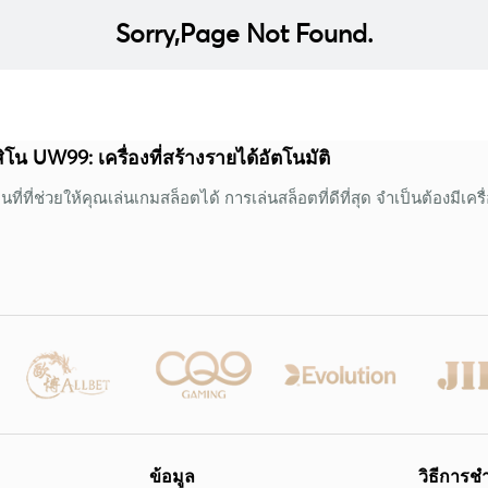
Sorry,Page Not Found.
นไลน์ UW99, เครื่องสล็อตคาสิโน UW99, สล
ิโน UW99: เครื่องที่สร้างรายได้อัตโนมัติ
ที่ที่ช่วยให้คุณเล่นเกมสล็อตได้ การเล่นสล็อตที่ดีที่สุด จำเป็นต้องมีเครื่อ
เครื่องสล็อตคาสิโน UW99net คุณจะได้รับความสนุกสนานและความบันเท
W99 กำลังได้รับความนิยมมากขึ้นเรื่อยๆ เมื่อคุณเล่นเกมด้วยเงินจร
ชนะ
ณตอนนี้เพื่อความสนุกสนานและความบันเทิงที่เว็บไซต์เกมคาสิโนที่ดี
ะสล็อตแมชชีนนำโชคของคุณฟรี
าสิโนของคุณให้เต็มไปด้วยรางวัลด้วยการเล่นที่คาสิโน Uw99net
UW99
|
คาสิโนออนไลน์ที่เชื่อถือได้ UW99
|
เครดิตฟรีคาสิโนออนไลน์
ข้อมูล
วิธีการช