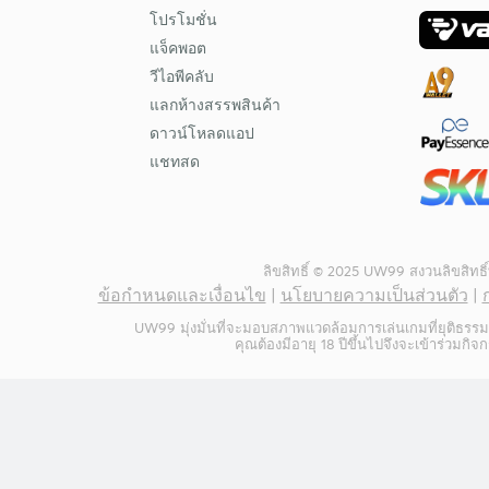
โปรโมชั่น
แจ็คพอต
วีไอพีคลับ
แลกห้างสรรพสินค้า
ดาวน์โหลดแอป
แชทสด
ลิขสิทธิ์ © 2025 UW99 สงวนลิขสิทธิ
ข้อกำหนดและเงื่อนไข
|
นโยบายความเป็นส่วนตัว
|
UW99 มุ่งมั่นที่จะมอบสภาพแวดล้อมการเล่นเกมที่ยุติธร
คุณต้องมีอายุ 18 ปีขึ้นไปจึงจะเข้าร่วมกิ