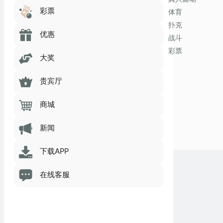
彩票
体育
扑克
优惠
战斗
彩票
大奖
贵宾厅
商城
新闻
下载APP
在线客服