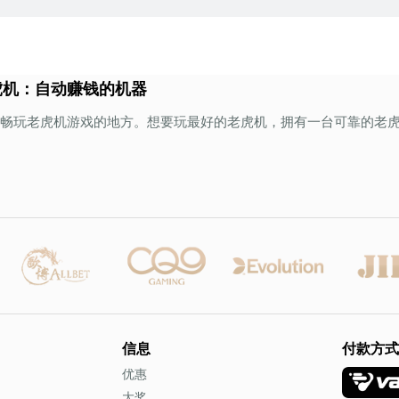
线老虎机游戏，UW99赌场老虎机，UW99在
虎机：自动赚钱的机器
畅玩老虎机游戏的地方。想要玩最好的老虎机，拥有一台可靠的老
Uw99 UW99赌场老虎机上玩，您将获得真正的游戏乐趣和娱乐。
W99在线老虎机游戏时，它会变得更加引人入胜。花点时间了解我
，在全球最佳的赌场游戏网站——UW99 Uw99 赌场享受更多
场畅玩，让您的赌场游戏世界充满奖励。
值得信赖的UW99在线赌场
|
UW99在线赌场免费积分
信息
付款方式
优惠
大奖