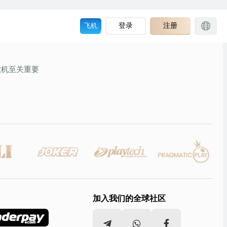
登录
注册
飞机
线老虎机赌场
虎机至关重要
们的赌场游戏，从赢钱的起点开始。
乐趣和娱乐。赢取最佳奖励，免费体验幸运老虎机游戏，让您的梦想
加入我们的全球社区