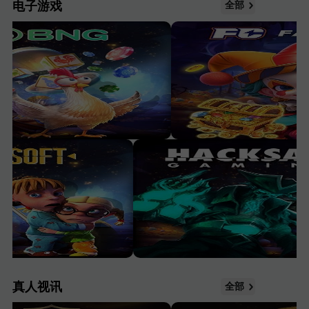
电子游戏
全部
真人视讯
全部