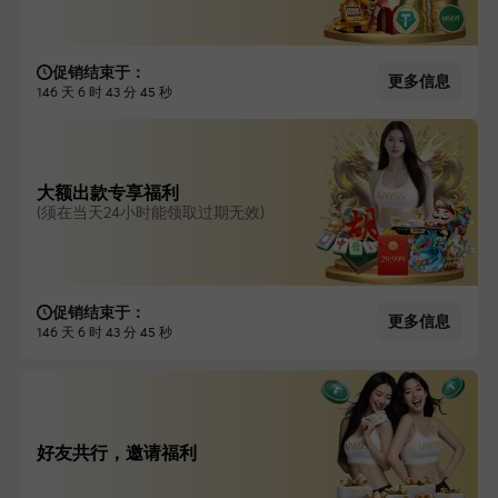
促销结束于：
更多信息
146 天 6 时 43 分 43 秒
大额出款专享福利
(须在当天24小时能领取过期无效)
促销结束于：
更多信息
146 天 6 时 43 分 43 秒
好友共行，邀请福利