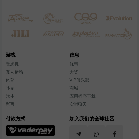
刺激、最有趣的游戏体验。
享受真人及线上赌场游戏无与伦比的刺激，不要错过在值得信
赖的游戏网站上畅玩顶级线上赌场游戏的机会。
想在最佳平台上体验最佳游戏吗？快来 Uw99 在线赌场，体验
精彩的赌场游戏吧！
真人二十一点
游戏
信息
二十一点是广为人知的著名线上银行游戏的变体；玩二十一点
老虎机
优惠
需要运气才能赢得胜利。但二十一点的规则简单易懂，玩家可
真人赌场
大奖
以轻松上手。
体育
VIP俱乐部
快节奏的游戏和简单的游戏策略使二十一点成为无可争议的赌
扑克
商城
场之王。
战斗
应用程序下载
二十一点的特点
彩票
实时聊天
二十一点是一款提供公平游戏和简单游戏技巧的赌场游戏。
付款方式
加入我们的全球社区
二十一点是一款充满乐趣和娱乐的游戏
玩家还可以赢得丰厚的奖励
二十一点也为玩家提供了高度的安全性