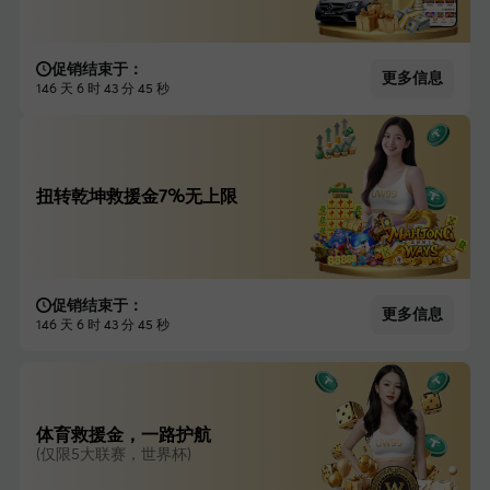
促销结束于：
更多信息
146 天 6 时 43 分 43 秒
扭转乾坤救援金7%无上限
促销结束于：
更多信息
146 天 6 时 43 分 43 秒
体育救援金，一路护航
(仅限5大联赛，世界杯)