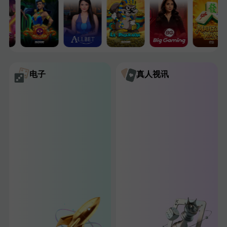
电子
真人视讯