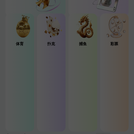
体育
扑克
捕鱼
彩票