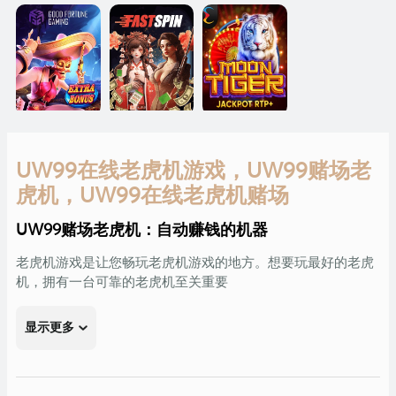
UW99在线老虎机游戏，UW99赌场老
虎机，UW99在线老虎机赌场
UW99赌场老虎机：自动赚钱的机器
老虎机游戏是让您畅玩老虎机游戏的地方。想要玩最好的老虎
机，拥有一台可靠的老虎机至关重要
但是，如果您在 Uw99 UW99赌场老虎机上玩，您将获得真正
显示更多
的游戏乐趣和娱乐。
当您使用真钱玩UW99在线老虎机游戏时，它会变得更加引人