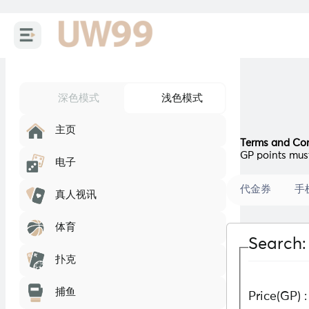
深色模式
浅色模式
主页
Terms and Con
GP points must
电子
代金券
手
真人视讯
体育
Search:
扑克
捕鱼
Price(GP) :