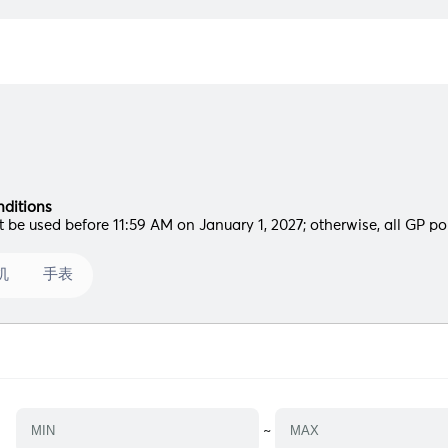
ditions
 be used before 11:59 AM on January 1, 2027; otherwise, all GP poin
机
手表
~